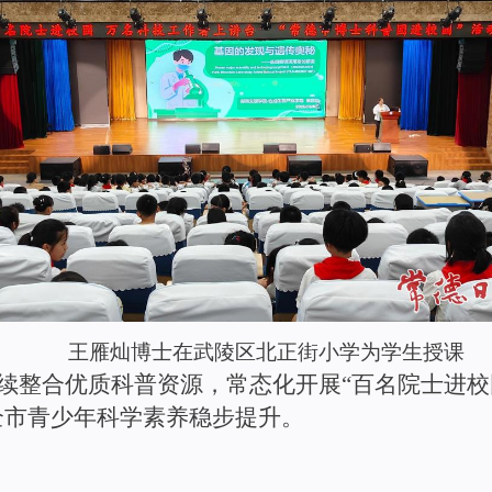
王雁灿博士
在武陵区北正街小学为学生授课
续整合优质科普资源，常态化开
展
“
百名院士进校
全
市
青少年科学素养稳步提升
。