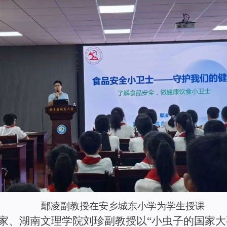
鄢凌
副教授在安乡
城东小学为学生授课
家、湖南文理学院
刘珍
副
教授
以
“
小虫子的国家大