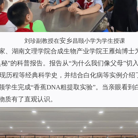
安乡
刘珍
副教授
在
昌颐小学为学生授课
家、
湖南文理学院合成生物产业学院王雁灿博士
奥
秘
”
的科普报告。
报告
从
“
为什么我们像父
母
”
切
现历程等经典科学史，并结合白化病等实例介绍
领学生完
成
“
香
蕉
DN
A
粗提取实
验
”
。当亲眼看到
物质有了直观认识。