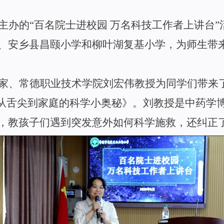
主办
的
“
百名院士进校
园
万名科技工作者上讲
台
”
、安乡县昌颐小学和柳叶湖复基小学，
为师生带
家、常德职业技术学院刘宏伟教授为同学们带来
从舌尖到家庭的科学小奥秘》。刘教授是中药学
，教孩子们遇到突发意外如何科学施救，还纠正