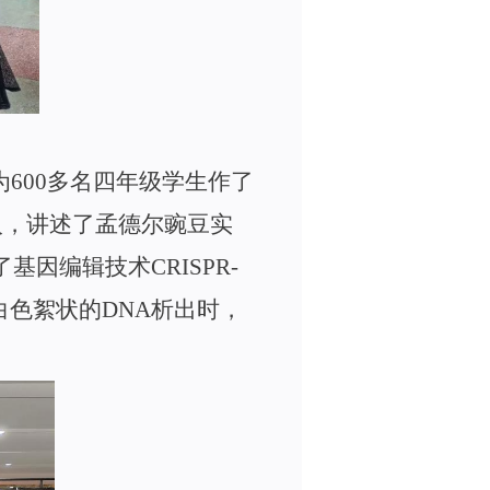
为
60
0
多名四年级学生作了
入，讲述了孟德尔豌豆实
了基因编辑技
术
CRISPR-
白色絮状
的
DN
A
析出时，