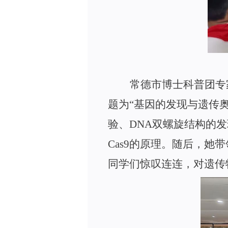
常德市博士科普团专
题
为
“
基因的发现与遗传
验
、
DN
A
双螺旋结构的发
Cas
9
的原理。随后，她带
同学们惊叹连连，对遗传