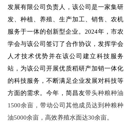
发展
有限公司
负责人，该公司
是一家集
研
发、
种植、养殖、
生产
加工
、销售、农机
服务
于一体的
创新型
企业
。
2024年，市农
学会与该公司签订了合作协议，发挥学会
人才技术优势并在该公司建立科技服务
站，为该
公司
开展优质稻研产加销一体化
的科技服务，不断
满足企业发展对科技
等
方面
的
需求
。
今
年，简昌友
带头种粮种油
1500余亩，带动公司其他成员达到种粮种
油5000余亩，高效养殖水面达30余亩。